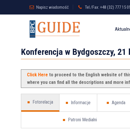
Napisz wiadomość
Tel./Fax: +48 (32) 777 15 0
Aktualn
Konferencja w Bydgoszczy, 21 l
Click Here
to proceed to the English website of thi
where you can find all the descriptions and more inf
Fotorelacja
Informacje
Agenda
Patroni Medialni