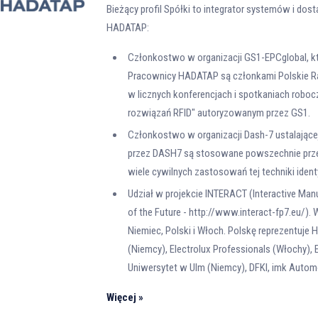
Bieżący profil Spółki to integrator systemów i dos
HADATAP:
Członkostwo w organizacji GS1-EPCglobal, kt
Pracownicy HADATAP są członkami Polskie Rady
w licznych konferencjach i spotkaniach robo
rozwiązań RFID" autoryzowanym przez GS1.
Członkostwo w organizacji Dash-7 ustalające
przez DASH7 są stosowane powszechnie prze
wiele cywilnych zastosowań tej techniki identy
Udział w projekcie INTERACT (Interactive Ma
of the Future - http://www.interact-fp7.eu/). 
Niemiec, Polski i Włoch. Polskę reprezentuje
(Niemcy), Electrolux Professionals (Włochy), 
Uniwersytet w Ulm (Niemcy), DFKI, imk Autom
Więcej »