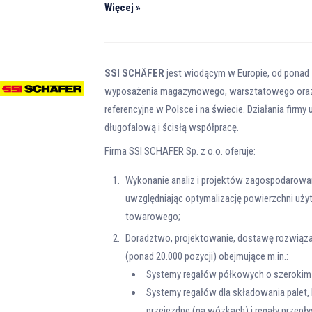
Więcej »
SSI SCHÄFER
jest wiodącym w Europie, od ponad 
wyposażenia magazynowego, warsztatowego oraz t
referencyjne w Polsce i na świecie. Działania firm
długofalową i ścisłą współpracę.
Firma SSI SCHÄFER Sp. z o.o. oferuje:
Wykonanie analiz i projektów zagospodarow
uwzględniając optymalizację powierzchni uży
towarowego;
Doradztwo, projektowanie, dostawę rozwiąz
(ponad 20.000 pozycji) obejmujące m.in.:
Systemy regałów półkowych o szerokim
Systemy regałów dla składowania palet,
przejezdne (na wózkach) i regały przep