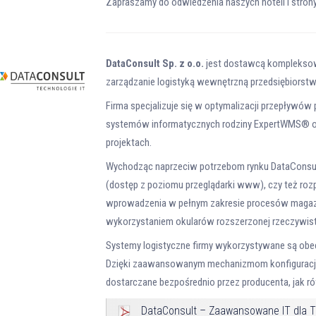
Zapraszamy do odwiedzenia naszych hoteli i stron
DataConsult Sp. z o.o.
jest dostawcą kompleksow
zarządzanie logistyką wewnętrzną przedsiębiorstw
Firma specjalizuje się w optymalizacji przepływó
systemów informatycznych rodziny ExpertWMS® o
projektach.
Wychodząc naprzeciw potrzebom rynku DataConsul
(dostęp z poziomu przeglądarki www), czy też r
wprowadzenia w pełnym zakresie procesów magazy
wykorzystaniem okularów rozszerzonej rzeczywist
Systemy logistyczne firmy wykorzystywane są obec
Dzięki zaawansowanym mechanizmom konfiguracji
dostarczane bezpośrednio przez producenta, jak ró
DataConsult – Zaawansowane IT dla T