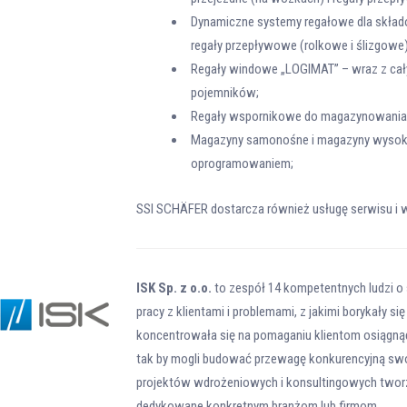
Dynamiczne systemy regałowe dla skła
regały przepływowe (rolkowe i ślizgowe)
Regały windowe „LOGIMAT” – wraz z cał
pojemników;
Regały wspornikowe do magazynowania 
Magazyny samonośne i magazyny wysoki
oprogramowaniem;
SSI SCHÄFER dostarcza również usługę serwisu i w
ISK Sp. z o.o.
to zespół 14 kompetentnych ludzi o
pracy z klientami i problemami, z jakimi borykały si
koncentrowała się na pomaganiu klientom osiągnąć 
tak by mogli budować przewagę konkurencyjną swoich
projektów wdrożeniowych i konsultingowych twor
dedykowane konkretnym branżom lub firmom.